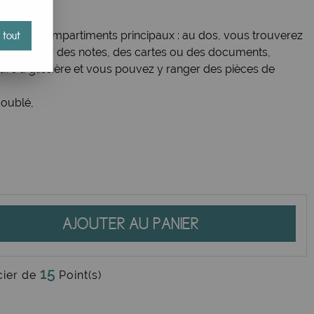
e deux compartiments principaux : au dos, vous trouverez
 tout
'espace pour des notes, des cartes ou des documents,
ture à glissière et vous pouvez y ranger des pièces de
doublé,
AJOUTER AU PANIER
15
cier de
Point(s)