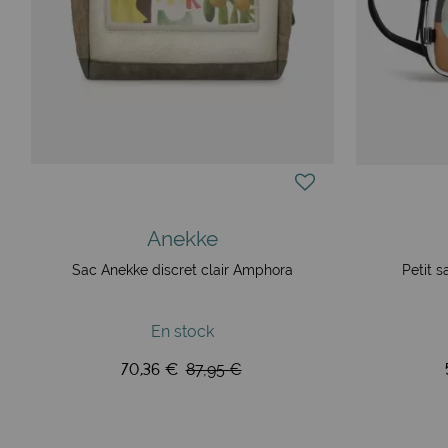
Anekke
Sac Anekke discret clair Amphora
Petit s
En stock
70,36 €
87,95 €