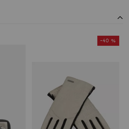
-40 %