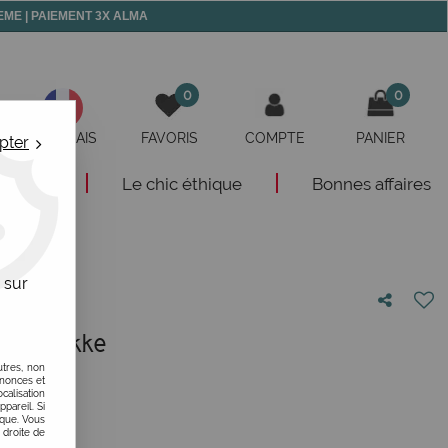
 MEME | PAIEMENT 3X ALMA
0
0
FRANÇAIS
FAVORIS
COMPTE
PANIER
pter
eautés
Le chic éthique
Bonnes affaires
e
 sur
ppé Anekke
utres, non
otre avis !
nnonces et
alisation
ppareil. Si
ique. Vous
 droite de