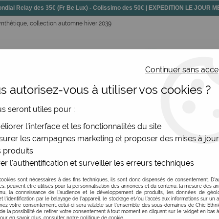
dial Relay des 35€ (Fr Be Lux) - Colissimo des 50€ | EXPEDITION LE JOUR
synthétique, collection automne hiver 2039
Continuer sans acce
 autorisez-vous à utiliser vos cookies ?
ssoires
Chaussures
Bijoux
Nouv
us seront utiles pour :
lle et porte monnaie Anekke
>
Grand portefeuille zippé Anekk
liorer l'interface et les fonctionnalités du site
urer les campagnes marketing et proposer des mises à jour
 produits
er l'authentification et surveiller les erreurs techniques
Grand portefeuille zi
cookies sont nécessaires à des fins techniques, ils sont donc dispensés de consentement. D'a
Soyez le premier à donner v
res, peuvent être utilisés pour la personnalisation des annonces et du contenu, la mesure des a
nu, la connaissance de l'audience et le développement de produits, les données de géoloc
t l'identification par le balayage de l'appareil, le stockage et/ou l'accès aux informations sur un a
46
,
95
€
TTC
ez votre consentement, celui-ci sera valable sur l’ensemble des sous-domaines de Chic Ethn
de la possibilité de retirer votre consentement à tout moment en cliquant sur le widget en bas à
Pour en savoir plus, consulter notre politique de cookie.