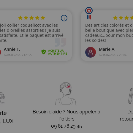
Besoin d’aide ? Nous appeler à
Dé
rte
Poitiers
retou
, LUX
09 81 78 29 45