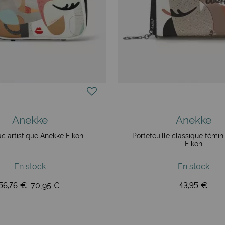
Anekke
Anekke
ac artistique Anekke Eikon
Portefeuille classique fémin
Eikon
En stock
En stock
56,76 €
43,95 €
70,95 €