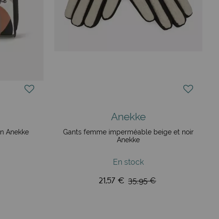
Anekke
in Anekke
Gants femme imperméable beige et noir
Anekke
En stock
21,57 €
35,95 €