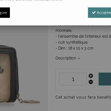
Réf. :
39739-911
Ce grand portefeuille comport
gurer
Accepter
un grand portefeuille et de l
- le haut est doté d'une ferme
monnaie,
- l'ensemble de l'intérieur est 
- cuir synthétique,
- Dim : 18 x 10 x 3 cm
Description
Cet achat vous fera bénéfi