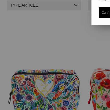
TYPE ARTICLE
MARQUE
Les illustrations Carte d'Art sont la signature de la marque 
Confi
Qu'elles soient poétiques, drôles ou artistiques, elles éga
mais aussi des cadeaux incontournables à offrir ou à s'offrir
Cette catégorie regroupe une v
ariété de trousses
et de
pet
parfait qui correspond à votre style et à votre personnalité.