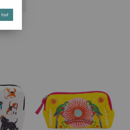
 tout
otre style. Ces accessoires ne sont pas seulement pratiques,
 besoins. Explorez notre sélection et trouvez l'accessoire