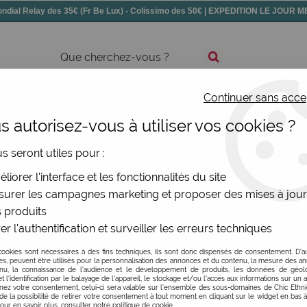
dial Relay des 35€ (Fr Be Lux) - Colissimo des 50€ | EXPEDITION LE JOUR
Continuer sans acce
ssoires
Chaussures
Bijoux
Nouv
 autorisez-vous à utiliser vos cookies ?
s
>
Porte-monnaies et trousses Cartes d'Art
us seront utiles pour :
eaux à Poitiers
liorer l'interface et les fonctionnalités du site
urer les campagnes marketing et proposer des mises à jour
 produits
pagnons parfaits pour organiser votre quotidien avec style. F
er l'authentification et surveiller les erreurs techniques
.
cookies sont nécessaires à des fins techniques, ils sont donc dispensés de consentement. D'a
s : monnaie, maquillage, bijoux, crayons, cartes de fidélité
res, peuvent être utilisés pour la personnalisation des annonces et du contenu, la mesure des a
nu, la connaissance de l'audience et le développement de produits, les données de géoloc
ses et pochettes sont pensés pour s'adapter à votre style de 
t l'identification par le balayage de l'appareil, le stockage et/ou l'accès aux informations sur un a
ez votre consentement, celui-ci sera valable sur l’ensemble des sous-domaines de Chic Ethn
de la possibilité de retirer votre consentement à tout moment en cliquant sur le widget en bas à
tacher et utiliser comme accessoire sur un vêtement, ajouta
Pour en savoir plus, consulter notre politique de cookie.