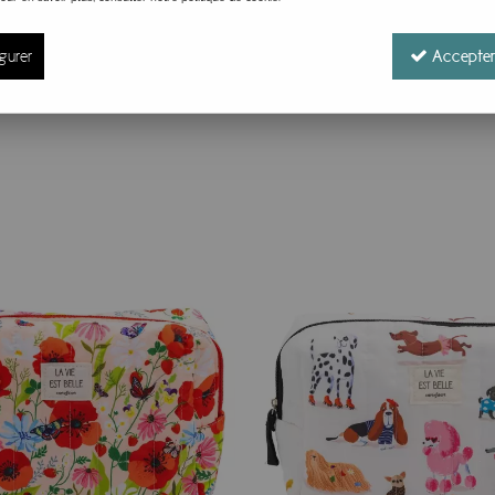
PRIX
française:
gurer
Accepter
yent votre quotidien et apportent une touche de créativité à v
.
its porte-monnaie
, offrant des options pour tous les goûts et