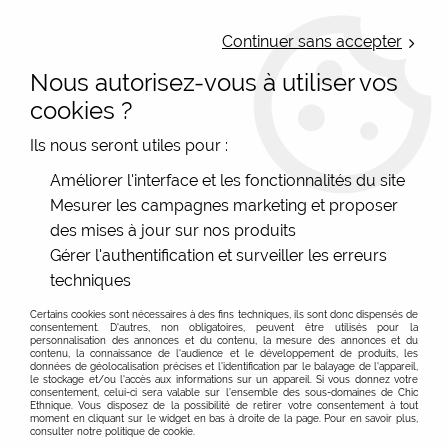
LIVRAISON OFFERTE : Mondial Relay des 35€ (Fr Be Lux) - Colissimo des
50€ | EXPEDITION LE JOUR MEME | PAIEMENT 3X ALMA
Continuer sans accepter
Nous autorisez-vous à utiliser vos
0
cookies ?
Ils nous seront utiles pour :
Accueil
>
Les marques
>
Cartes d'Art - Accessoires colorés
>
Améliorer l'interface et les fonctionnalités du site
Porte-monnaies et trousses Cartes d'Art
>
Trousse pochette Les
Mesurer les campagnes marketing et proposer
Perroquets
des mises à jour sur nos produits
Gérer l'authentification et surveiller les erreurs
techniques
Certains cookies sont nécessaires à des fins techniques, ils sont donc dispensés de
consentement. D'autres, non obligatoires, peuvent être utilisés pour la
personnalisation des annonces et du contenu, la mesure des annonces et du
contenu, la connaissance de l'audience et le développement de produits, les
données de géolocalisation précises et l'identification par le balayage de l'appareil,
le stockage et/ou l'accès aux informations sur un appareil. Si vous donnez votre
consentement, celui-ci sera valable sur l’ensemble des sous-domaines de Chic
Ethnique. Vous disposez de la possibilité de retirer votre consentement à tout
moment en cliquant sur le widget en bas à droite de la page. Pour en savoir plus,
consulter notre politique de cookie.