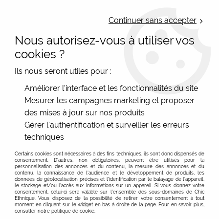
LIVRAISON OFFERTE : Mondial Relay des 35€ (Fr Be Lux) - Colissimo des
50€ | EXPEDITION LE JOUR MEME | PAIEMENT 3X ALMA
Continuer sans accepter
Nous autorisez-vous à utiliser vos
0
cookies ?
Ils nous seront utiles pour :
Accueil
>
Les marques
>
Cartes d'Art - Accessoires colorés
>
Améliorer l'interface et les fonctionnalités du site
Porte-monnaies et trousses Cartes d'Art
>
Porte monnaie en
Mesurer les campagnes marketing et proposer
coton Relax Max
des mises à jour sur nos produits
Gérer l'authentification et surveiller les erreurs
techniques
Certains cookies sont nécessaires à des fins techniques, ils sont donc dispensés de
consentement. D'autres, non obligatoires, peuvent être utilisés pour la
personnalisation des annonces et du contenu, la mesure des annonces et du
contenu, la connaissance de l'audience et le développement de produits, les
données de géolocalisation précises et l'identification par le balayage de l'appareil,
le stockage et/ou l'accès aux informations sur un appareil. Si vous donnez votre
consentement, celui-ci sera valable sur l’ensemble des sous-domaines de Chic
Ethnique. Vous disposez de la possibilité de retirer votre consentement à tout
moment en cliquant sur le widget en bas à droite de la page. Pour en savoir plus,
consulter notre politique de cookie.