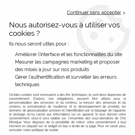
LIVRAISON OFFERTE : Mondial Relay des 35€ (Fr Be Lux) - Colissimo des
50€ | EXPEDITION LE JOUR MEME | PAIEMENT 3X ALMA
Continuer sans accepter
Nous autorisez-vous à utiliser vos
0
cookies ?
Ils nous seront utiles pour :
Accueil
>
Les marques
>
Cartes d'Art - Accessoires colorés
>
Améliorer l'interface et les fonctionnalités du site
Porte-monnaies et trousses Cartes d'Art
>
Grande trousse
Mesurer les campagnes marketing et proposer
matelassée Les Toutous
des mises à jour sur nos produits
Gérer l'authentification et surveiller les erreurs
techniques
Certains cookies sont nécessaires à des fins techniques, ils sont donc dispensés de
consentement. D'autres, non obligatoires, peuvent être utilisés pour la
personnalisation des annonces et du contenu, la mesure des annonces et du
contenu, la connaissance de l'audience et le développement de produits, les
données de géolocalisation précises et l'identification par le balayage de l'appareil,
le stockage et/ou l'accès aux informations sur un appareil. Si vous donnez votre
consentement, celui-ci sera valable sur l’ensemble des sous-domaines de Chic
Ethnique. Vous disposez de la possibilité de retirer votre consentement à tout
moment en cliquant sur le widget en bas à droite de la page. Pour en savoir plus,
consulter notre politique de cookie.