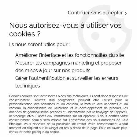
LIVRAISON OFFERTE : Mondial Relay des 35€ (Fr Be Lux) - Colissimo des
50€ | EXPEDITION LE JOUR MEME | PAIEMENT 3X ALMA
Continuer sans accepter
Nous autorisez-vous à utiliser vos
0
cookies ?
Ils nous seront utiles pour :
Accueil
>
Les marques
>
Améliorer l'interface et les fonctionnalités du site
Sélection Chic Ethnique, sacs marques variées
>
Sac banane
Mesurer les campagnes marketing et proposer
rayé noir et blanc
des mises à jour sur nos produits
Gérer l'authentification et surveiller les erreurs
techniques
Certains cookies sont nécessaires à des fins techniques, ils sont donc dispensés de
consentement. D'autres, non obligatoires, peuvent être utilisés pour la
personnalisation des annonces et du contenu, la mesure des annonces et du
contenu, la connaissance de l'audience et le développement de produits, les
données de géolocalisation précises et l'identification par le balayage de l'appareil,
le stockage et/ou l'accès aux informations sur un appareil. Si vous donnez votre
consentement, celui-ci sera valable sur l’ensemble des sous-domaines de Chic
Ethnique. Vous disposez de la possibilité de retirer votre consentement à tout
moment en cliquant sur le widget en bas à droite de la page. Pour en savoir plus,
consulter notre politique de cookie.