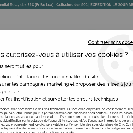
dial Relay des 35€ (Fr Be Lux) - Colissimo des 50€ | EXPEDITION LE JOUR
Continuer sans acce
 autorisez-vous à utiliser vos cookies ?
ssoires
Chaussures
Bijoux
Nouv
us seront utiles pour :
liorer l'interface et les fonctionnalités du site
e en Ligne -60%
urer les campagnes marketing et proposer des mises à jour
 produits
er l'authentification et surveiller les erreurs techniques
 vous aimez pour des petits prix et un grand plaisir ! A con
cookies sont nécessaires à des fins techniques, ils sont donc dispensés de consentement. D'a
 Mékong, Surkana, et toutes les marques originales, vintages
res, peuvent être utilisés pour la personnalisation des annonces et du contenu, la mesure des a
nu, la connaissance de l'audience et le développement de produits, les données de géoloc
t l'identification par le balayage de l'appareil, le stockage et/ou l'accès aux informations sur un a
ez votre consentement, celui-ci sera valable sur l’ensemble des sous-domaines de Chic Ethn
de la possibilité de retirer votre consentement à tout moment en cliquant sur le widget en bas à
Pour en savoir plus, consulter notre politique de cookie.