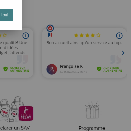
 tout
clarer un SAV :
Programme