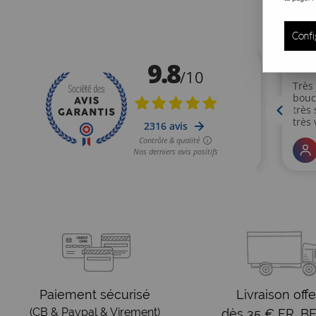
Confi
Paiement sécurisé
Livraison offe
(CB & Paypal & Virement)
dès 35 € FR, BE