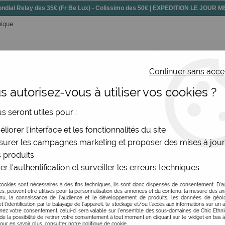
dial Relay des 35€ (Fr Be Lux) - Colissimo des 50€ | EXPEDITION LE JOUR
nique
Continuer sans acce
 autorisez-vous à utiliser vos cookies ?
ssoires
Chaussures
Bijoux
Nouv
us seront utiles pour :
liorer l'interface et les fonctionnalités du site
 les soldes hiver 2020
urer les campagnes marketing et proposer des mises à jour
 produits
ale femme
er l'authentification et surveiller les erreurs techniques
as chers, la folie des soldes.
cookies sont nécessaires à des fins techniques, ils sont donc dispensés de consentement. D'a
res, peuvent être utilisés pour la personnalisation des annonces et du contenu, la mesure des a
nu, la connaissance de l'audience et le développement de produits, les données de géoloc
t l'identification par le balayage de l'appareil, le stockage et/ou l'accès aux informations sur un a
ez votre consentement, celui-ci sera valable sur l’ensemble des sous-domaines de Chic Ethn
de la possibilité de retirer votre consentement à tout moment en cliquant sur le widget en bas à
Pour en savoir plus, consulter notre politique de cookie.