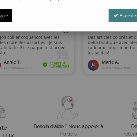
gurer
Accepter
Besoin d’aide ? Nous appeler à
Dé
rte
Poitiers
retou
, LUX