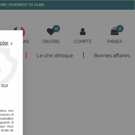
 MEME | PAIEMENT 3X ALMA
0
0
FRANÇAIS
FAVORIS
COMPTE
PANIER
pter
eautés
Le chic éthique
Bonnes affaires
 sur
utres, non
nnonces et
alisation
ppareil. Si
ique. Vous
 droite de