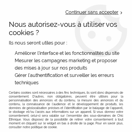
LIVRAISON OFFERTE : Mondial Relay des 35€ (Fr Be Lux) - Colissimo des
50€ | EXPEDITION LE JOUR MEME | PAIEMENT 3X ALMA
Continuer sans accepter
Nous autorisez-vous à utiliser vos
0
cookies ?
Ils nous seront utiles pour :
Accueil
>
Les marques
>
Bla-bla
>
Top imprimé bleu et vert Bla-
Améliorer l'interface et les fonctionnalités du site
bla
Mesurer les campagnes marketing et proposer
des mises à jour sur nos produits
Gérer l'authentification et surveiller les erreurs
techniques
Certains cookies sont nécessaires à des fins techniques, ils sont donc dispensés de
consentement. D'autres, non obligatoires, peuvent être utilisés pour la
personnalisation des annonces et du contenu, la mesure des annonces et du
contenu, la connaissance de l'audience et le développement de produits, les
données de géolocalisation précises et l'identification par le balayage de l'appareil,
le stockage et/ou l'accès aux informations sur un appareil. Si vous donnez votre
consentement, celui-ci sera valable sur l’ensemble des sous-domaines de Chic
Ethnique. Vous disposez de la possibilité de retirer votre consentement à tout
moment en cliquant sur le widget en bas à droite de la page. Pour en savoir plus,
consulter notre politique de cookie.