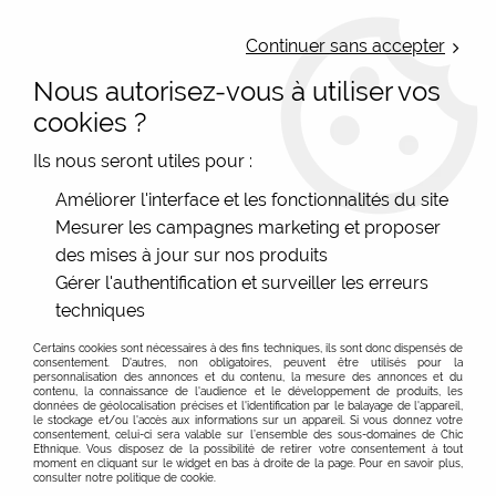
LIVRAISON OFFERTE : Mondial Relay des 35€ (Fr Be Lux) - Colissimo des
50€ | EXPEDITION LE JOUR MEME | PAIEMENT 3X ALMA
Continuer sans accepter
Nous autorisez-vous à utiliser vos
0
cookies ?
Ils nous seront utiles pour :
Accueil
>
Les marques
>
Lili Gambettes
>
Améliorer l'interface et les fonctionnalités du site
Collants imprimés originaux femme
>
Collant fantaisie
Mesurer les campagnes marketing et proposer
LiliGambettes fun avec un manège
des mises à jour sur nos produits
Gérer l'authentification et surveiller les erreurs
techniques
Certains cookies sont nécessaires à des fins techniques, ils sont donc dispensés de
consentement. D'autres, non obligatoires, peuvent être utilisés pour la
personnalisation des annonces et du contenu, la mesure des annonces et du
contenu, la connaissance de l'audience et le développement de produits, les
données de géolocalisation précises et l'identification par le balayage de l'appareil,
le stockage et/ou l'accès aux informations sur un appareil. Si vous donnez votre
consentement, celui-ci sera valable sur l’ensemble des sous-domaines de Chic
Ethnique. Vous disposez de la possibilité de retirer votre consentement à tout
moment en cliquant sur le widget en bas à droite de la page. Pour en savoir plus,
consulter notre politique de cookie.