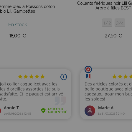
Collants féériques noir Lili
femme bleu à Poissons coton
Arbre à filles BEST
bio Lili Gambettes
1/2
3/4
En stock
18,00 €
27,50 €