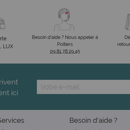
Besoin d’aide ? Nous appeler à
Dé
rte
Poitiers
retou
, LUX
09 81 78 29 45
rivent
ent ici
Services
Besoin d'aide ?