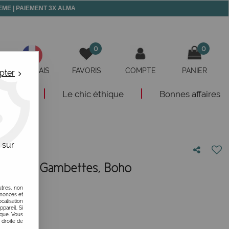
 MEME | PAIEMENT 3X ALMA
0
0
FRANÇAIS
FAVORIS
COMPTE
PANIER
pter
eautés
Le chic éthique
Bonnes affaires
s, Boho
 sur
uges Lili Gambettes, Boho
votre avis
utres, non
nnonces et
alisation
ppareil. Si
ique. Vous
 droite de