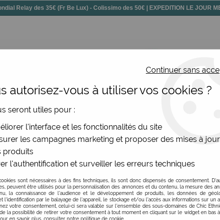
dial Relay des 35€ (Fr Be Lux) - Colissimo des 50€ | EXPEDITION LE JOUR
Continuer sans acce
 autorisez-vous à utiliser vos cookies ?
ssoires
Chaussures
Bijoux
Nouv
us seront utiles pour :
s originaux femme
>
Collants imprimés rouges Lili Gambette
liorer l'interface et les fonctionnalités du site
urer les campagnes marketing et proposer des mises à jour
 produits
Collants imprimés ro
er l'authentification et surveiller les erreurs techniques
1
Avis
Donnez 
cookies sont nécessaires à des fins techniques, ils sont donc dispensés de consentement. D'a
res, peuvent être utilisés pour la personnalisation des annonces et du contenu, la mesure des a
nu, la connaissance de l'audience et le développement de produits, les données de géoloc
27
,
50
€
TTC
t l'identification par le balayage de l'appareil, le stockage et/ou l'accès aux informations sur un a
ez votre consentement, celui-ci sera valable sur l’ensemble des sous-domaines de Chic Ethn
de la possibilité de retirer votre consentement à tout moment en cliquant sur le widget en bas à
Pour en savoir plus, consulter notre politique de cookie.