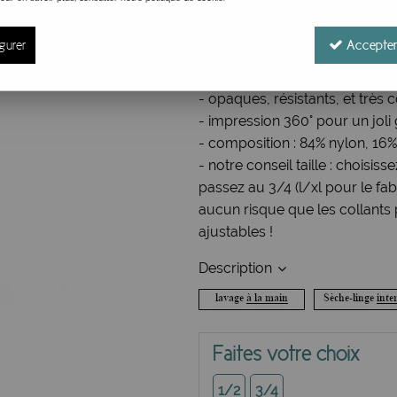
Réf. :
CBOHORED
Collants poétique Lili Gambet
gurer
Accepter
- un effet garanti pour apporte
- parfait pour vous garantir un
- opaques, résistants, et très 
- impression 360° pour un joli
- composition : 84% nylon, 16% 
- notre conseil taille : choisisse
passez au 3/4 (l/xl pour le fabr
aucun risque que les collants 
ajustables !
Description
Faites votre choix
1/2
3/4