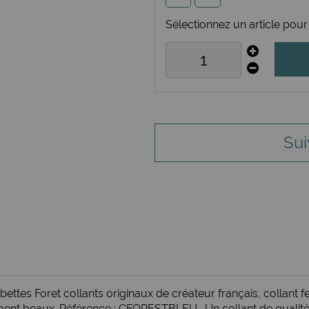
Sélectionnez un article pour 
Sui
mbettes Foret collants originaux de créateur français, collant
aiment beaux. Référence : CFORESTBLEU . Un collant de qualité 