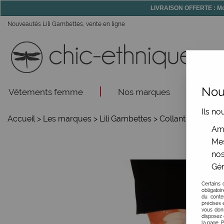
LIVRAISON OFFERTE : Mon
Nouveautés Lili Gambettes, vente en ligne
Nous
Vêtements femme
Nos marques
Acce
Ils no
Accueil
>
Les marques
>
Lili Gambettes
>
Collants imprimé
Amé
Mes
nos
Gér
Certains 
obligatoi
du conte
précises e
vous donn
disposez 
la page. 