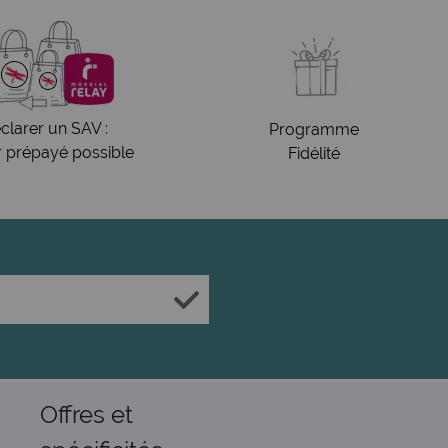
clarer un SAV :
Programme
r prépayé possible
Fidélité
Offres et