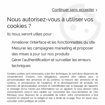
LIVRAISON OFFERTE : Mondial Relay des 35€ (Fr Be Lux) - Colissimo des
50€ | EXPEDITION LE JOUR MEME | PAIEMENT 3X ALMA
Continuer sans accepter
Nous autorisez-vous à utiliser vos
0
cookies ?
Ils nous seront utiles pour :
Accueil
>
Les marques
>
Améliorer l'interface et les fonctionnalités du site
Paca Peca Bijoux artisanaux Espagnols
>
Grandes boucles
Mesurer les campagnes marketing et proposer
rondes colorées Paca Peca
des mises à jour sur nos produits
Gérer l'authentification et surveiller les erreurs
PROMO
-
20
%
techniques
Certains cookies sont nécessaires à des fins techniques, ils sont donc dispensés de
consentement. D'autres, non obligatoires, peuvent être utilisés pour la
personnalisation des annonces et du contenu, la mesure des annonces et du
contenu, la connaissance de l'audience et le développement de produits, les
données de géolocalisation précises et l'identification par le balayage de l'appareil,
le stockage et/ou l'accès aux informations sur un appareil. Si vous donnez votre
consentement, celui-ci sera valable sur l’ensemble des sous-domaines de Chic
Ethnique. Vous disposez de la possibilité de retirer votre consentement à tout
moment en cliquant sur le widget en bas à droite de la page. Pour en savoir plus,
consulter notre politique de cookie.