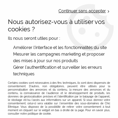
LIVRAISON OFFERTE : Mondial Relay des 35€ (Fr Be Lux) - Colissimo des
50€ | EXPEDITION LE JOUR MEME | PAIEMENT 3X ALMA
Continuer sans accepter
Nous autorisez-vous à utiliser vos
0
cookies ?
Ils nous seront utiles pour :
Accueil
>
Les marques
>
Améliorer l'interface et les fonctionnalités du site
Paca Peca Bijoux artisanaux Espagnols
Mesurer les campagnes marketing et proposer
Marque espagnole bijoux Paca Peca en parchemins
des mises à jour sur nos produits
colorés à Poitiers
Gérer l'authentification et surveiller les erreurs
La beauté espagnole élégante : Découvrez les bijoux de
techniques
Paca Peca marque espagnole
Certains cookies sont nécessaires à des fins techniques, ils sont donc dispensés de
consentement. D'autres, non obligatoires, peuvent être utilisés pour la
personnalisation des annonces et du contenu, la mesure des annonces et du
Bienvenue dans le monde de la beauté espagnole
contenu, la connaissance de l'audience et le développement de produits, les
données de géolocalisation précises et l'identification par le balayage de l'appareil,
élégante et raffinée de Paca Peca ! Cette marque
le stockage et/ou l'accès aux informations sur un appareil. Si vous donnez votre
consentement, celui-ci sera valable sur l’ensemble des sous-domaines de Chic
espagnole de bijoux est réputée pour sa créativité
Ethnique. Vous disposez de la possibilité de retirer votre consentement à tout
moment en cliquant sur le widget en bas à droite de la page. Pour en savoir plus,
audacieuse, son artisanat de qualité et son style
consulter notre politique de cookie.