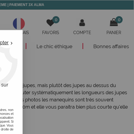
 MEME | PAIEMENT 3X ALMA
0
0
FRANÇAIS
FAVORIS
COMPTE
PANIER
pter
eautés
Le chic éthique
Bonnes affaires
 sur
si pas de mini jupes, mais plutôt des jupes au dessus du
ssayons d'ajouter systématiquement les longueurs des jupes
n que sur les photos les manequins sont très souvent
me de 1,80m et elle vous paraitra bien plus courte qu'elle
utres, non
nnonces et
alisation
ppareil. Si
ique. Vous
 droite de