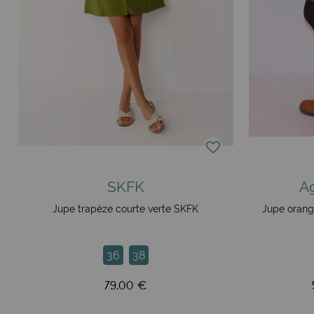
SKFK
Ag
Jupe trapèze courte verte SKFK
Jupe orang
36
38
79,00 €