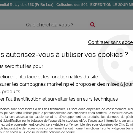
dial Relay des 35€ (Fr Be Lux) - Colissimo des 50€ | EXPEDITION LE JOUR
Continuer sans acce
ssoires
Chaussures
Bijoux
Nouv
 autorisez-vous à utiliser vos cookies ?
us seront utiles pour :
les
liorer l'interface et les fonctionnalités du site
urer les campagnes marketing et proposer des mises à jour
illeurs sur notre site de vente en ligne indépendant... Ici qua
 produits
 doute, jetez un eoil à la description de chaque jupe, nous e
e ou votre jupe portefeuille adorée... Attention, pensez bie
er l'authentification et surveiller les erreurs techniques
 être un trompeuses. Mettez n'imorte quelle jupe sur une fem
cookies sont nécessaires à des fins techniques, ils sont donc dispensés de consentement. D'a
res, peuvent être utilisés pour la personnalisation des annonces et du contenu, la mesure des a
nu, la connaissance de l'audience et le développement de produits, les données de géoloc
t l'identification par le balayage de l'appareil, le stockage et/ou l'accès aux informations sur un a
ez votre consentement, celui-ci sera valable sur l’ensemble des sous-domaines de Chic Ethn
de la possibilité de retirer votre consentement à tout moment en cliquant sur le widget en bas à
Pour en savoir plus, consulter notre politique de cookie.