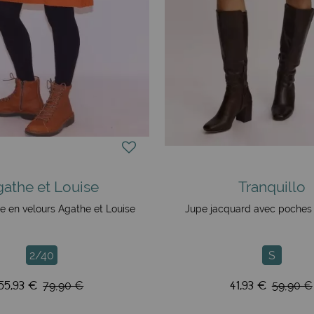
athe et Louise
Tranquillo
e en velours Agathe et Louise
Jupe jacquard avec poches 
2/40
S
55,93 €
41,93 €
79,90 €
59,90 €