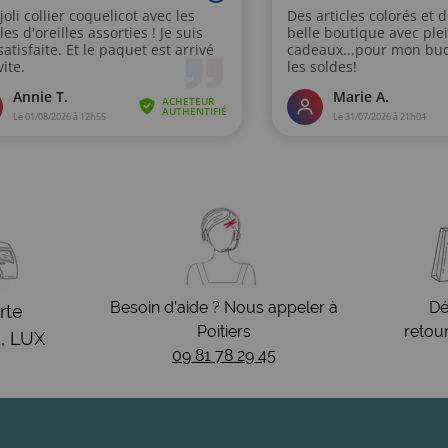
Besoin d’aide ? Nous appeler à
Dé
rte
Poitiers
retou
, LUX
09 81 78 29 45