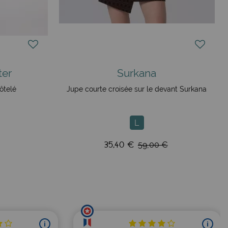
ter
Surkana
ôtelé
Jupe courte croisée sur le devant Surkana
L
35,40 €
59,00 €