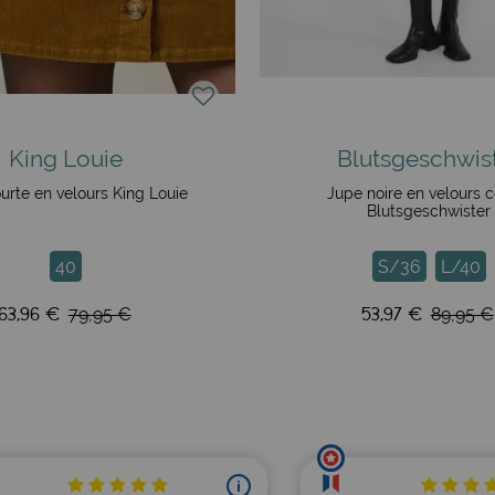
King Louie
Blutsgeschwis
urte en velours King Louie
Jupe noire en velours c
Blutsgeschwister
40
S/36
L/40
63,96 €
53,97 €
79,95 €
89,95 €