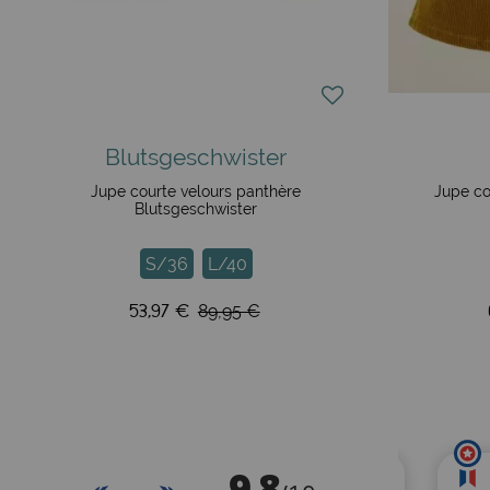
Blutsgeschwister
Jupe courte velours panthère
Jupe co
Blutsgeschwister
S/36
L/40
53,97 €
89,95 €