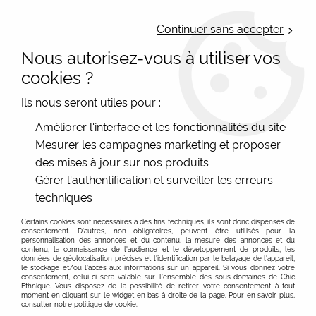
LIVRAISON OFFERTE : Mondial Relay des 35€ (Fr Be Lux) - Colissimo des
50€ | EXPEDITION LE JOUR MEME | PAIEMENT 3X ALMA
Continuer sans accepter
Nous autorisez-vous à utiliser vos
0
cookies ?
Ils nous seront utiles pour :
Accueil
>
Les marques
>
Cartes d'Art - Accessoires colorés
>
Améliorer l'interface et les fonctionnalités du site
Papeterie Cartes d'Art
>
Marque-page découpé Oiseaux bleus
Mesurer les campagnes marketing et proposer
des mises à jour sur nos produits
Gérer l'authentification et surveiller les erreurs
techniques
Certains cookies sont nécessaires à des fins techniques, ils sont donc dispensés de
consentement. D'autres, non obligatoires, peuvent être utilisés pour la
personnalisation des annonces et du contenu, la mesure des annonces et du
contenu, la connaissance de l'audience et le développement de produits, les
données de géolocalisation précises et l'identification par le balayage de l'appareil,
le stockage et/ou l'accès aux informations sur un appareil. Si vous donnez votre
consentement, celui-ci sera valable sur l’ensemble des sous-domaines de Chic
Ethnique. Vous disposez de la possibilité de retirer votre consentement à tout
moment en cliquant sur le widget en bas à droite de la page. Pour en savoir plus,
consulter notre politique de cookie.