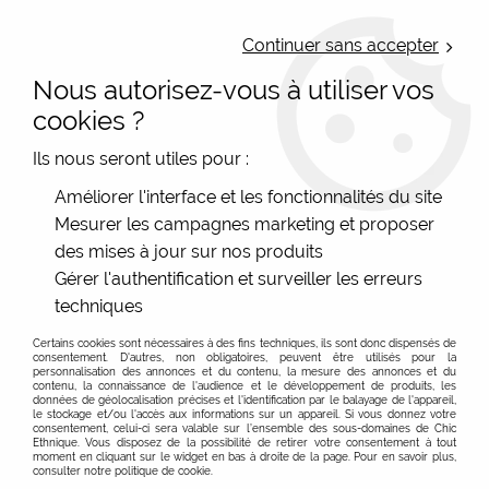
LIVRAISON OFFERTE : Mondial Relay des 35€ (Fr Be Lux) - Colissimo des
50€ | EXPEDITION LE JOUR MEME | PAIEMENT 3X ALMA
Continuer sans accepter
Nous autorisez-vous à utiliser vos
0
cookies ?
Ils nous seront utiles pour :
Accueil
>
Les marques
>
Cartes d'Art - Accessoires colorés
>
Améliorer l'interface et les fonctionnalités du site
Papeterie Cartes d'Art
Mesurer les campagnes marketing et proposer
Papeterie Cartes d'Art originale et fun
des mises à jour sur nos produits
Gérer l'authentification et surveiller les erreurs
Découvrez notre collection de cahiers, carnets, et
techniques
marque-pages aux illustrations poétiques ou drôles,
adaptés à divers thèmes et envies.
Certains cookies sont nécessaires à des fins techniques, ils sont donc dispensés de
consentement. D'autres, non obligatoires, peuvent être utilisés pour la
personnalisation des annonces et du contenu, la mesure des annonces et du
Cahiers format A5 Cartes d'Art
contenu, la connaissance de l'audience et le développement de produits, les
Voir plus
données de géolocalisation précises et l'identification par le balayage de l'appareil,
Nos cahiers au format A5 offrent un espace idéal pour
le stockage et/ou l'accès aux informations sur un appareil. Si vous donnez votre
consentement, celui-ci sera valable sur l’ensemble des sous-domaines de Chic
noter vos recettes de cuisine préférées, faire vos
FILTRER
Ethnique. Vous disposez de la possibilité de retirer votre consentement à tout
moment en cliquant sur le widget en bas à droite de la page. Pour en savoir plus,
comptes, ou consigner vos listes de choses à faire.
consulter notre politique de cookie.