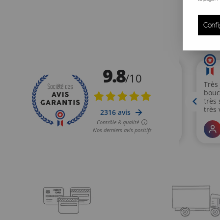
Moshiki fait également la part belle aux matières, avec des
Confi
donnent de l’élégance à vos tenues. La marque allemande p
une grande douceur, pour des vêtements femme confortab
La marque veille également à ce que les fabricants (en Ind