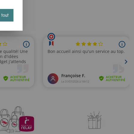
ais, en hiver. Des coupes plus ou moins près du corps qui
 tout
e original et coloré… Tout cela inclut un grand confort et
respectueuses, de quoi rendre votre robe encore plus belle…