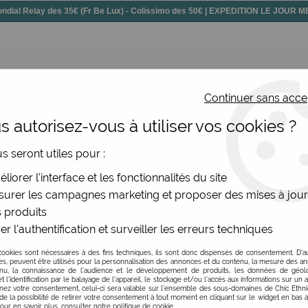
dial Relay des 35€ (Fr Be Lux) - Colissimo des 50€ | EXPEDITION LE JOUR
Continuer sans acce
 autorisez-vous à utiliser vos cookies ?
ssoires
Chaussures
Bijoux
Nouv
us seront utiles pour :
liorer l'interface et les fonctionnalités du site
vêtements femmes à motifs.
urer les campagnes marketing et proposer des mises à jour
 produits
er l'authentification et surveiller les erreurs techniques
aux-unis, graphiques… ce sont tout d’abord les imprimés si un
cookies sont nécessaires à des fins techniques, ils sont donc dispensés de consentement. D'a
res, peuvent être utilisés pour la personnalisation des annonces et du contenu, la mesure des a
nu, la connaissance de l'audience et le développement de produits, les données de géoloc
t l'identification par le balayage de l'appareil, le stockage et/ou l'accès aux informations sur un a
e, cette si belle robe qu’on vous demandera à chaque où vous 
ez votre consentement, celui-ci sera valable sur l’ensemble des sous-domaines de Chic Ethn
de la possibilité de retirer votre consentement à tout moment en cliquant sur le widget en bas à
Pour en savoir plus, consulter notre politique de cookie.