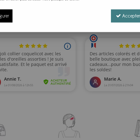
 viscoses fluides et souples en été ou des coton bio, plus ép
gurer
Accepter
ropose une mode aux multiples facettes dont on adore le styl
les et durables !
e et au Népal) travaillent dans des conditions équitables et 