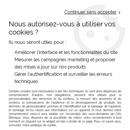
LIVRAISON OFFERTE : Mondial Relay des 35€ (Fr Be Lux) - Colissimo des
50€ | EXPEDITION LE JOUR MEME | PAIEMENT 3X ALMA
Continuer sans accepter
Nous autorisez-vous à utiliser vos
0
cookies ?
Ils nous seront utiles pour :
Accueil
>
Soldes hiver 2026
>
Soldes hiver -50%
Améliorer l'interface et les fonctionnalités du site
Mesurer les campagnes marketing et proposer
des mises à jour sur nos produits
Soldes hiver 2026 à -50 % : remises exceptionnelles
En savoir plus sur les soldes exceptionnelles
Gérer l'authentification et surveiller les erreurs
sur les dernières tailles
techniques
FILTRER
Soldes hiver à -50 % : une démarque rare pour une
boutique indépendante
Certains cookies sont nécessaires à des fins techniques, ils sont donc dispensés de
consentement. D'autres, non obligatoires, peuvent être utilisés pour la
Les soldes hiver à -50 % chez Chic Ethnique
personnalisation des annonces et du contenu, la mesure des annonces et du
contenu, la connaissance de l'audience et le développement de produits, les
correspondent à un moment très particulier. Pour une
données de géolocalisation précises et l'identification par le balayage de l'appareil,
le stockage et/ou l'accès aux informations sur un appareil. Si vous donnez votre
boutique indépendante, proposer des remises aussi
consentement, celui-ci sera valable sur l’ensemble des sous-domaines de Chic
Ethnique. Vous disposez de la possibilité de retirer votre consentement à tout
fortes reste exceptionnel. Cette page rassemble les
moment en cliquant sur le widget en bas à droite de la page. Pour en savoir plus,
consulter notre politique de cookie.
toutes dernières pièces d’hiver, proposées à prix