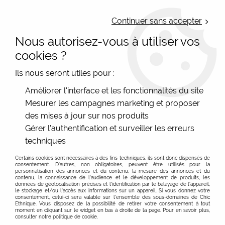
LIVRAISON OFFERTE : Mondial Relay des 35€ (Fr Be Lux) - Colissimo des
50€ | EXPEDITION LE JOUR MEME | PAIEMENT 3X ALMA
Continuer sans accepter
Nous autorisez-vous à utiliser vos
0
cookies ?
Ils nous seront utiles pour :
Accueil
>
Les marques
>
Dub et Drino - Fil De jour
>
Améliorer l'interface et les fonctionnalités du site
Collants coton jacquard
Mesurer les campagnes marketing et proposer
des mises à jour sur nos produits
Collants Fantaisie Tricotés Dub et Drino : Élégance et
Des collants plus chaud en coton ! Cliquez pour savoir
Gérer l'authentification et surveiller les erreurs
Confort en Toute Saison
plus
techniques
Bienvenue dans notre catégorie dédiée aux collants
FILTRER
Certains cookies sont nécessaires à des fins techniques, ils sont donc dispensés de
fantaisie tricotés Dub et Drino ! Que vous recherchiez un
consentement. D'autres, non obligatoires, peuvent être utilisés pour la
modèle confortable, un style vintage ou une touche
personnalisation des annonces et du contenu, la mesure des annonces et du
contenu, la connaissance de l'audience et le développement de produits, les
subtile de fantaisie, vous êtes au bon endroit. Les
données de géolocalisation précises et l'identification par le balayage de l'appareil,
le stockage et/ou l'accès aux informations sur un appareil. Si vous donnez votre
collants Dub et Drino allient à merveille esthétisme et
consentement, celui-ci sera valable sur l’ensemble des sous-domaines de Chic
Ethnique. Vous disposez de la possibilité de retirer votre consentement à tout
praticité, pour vous offrir des modèles parfaits pour
moment en cliquant sur le widget en bas à droite de la page. Pour en savoir plus,
consulter notre politique de cookie.
toutes les saisons, et notamment les jours plus frais.