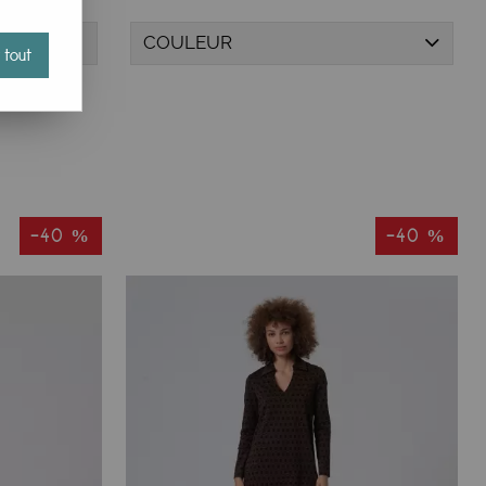
COULEUR
 tout
-40 %
-40 %