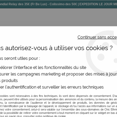
dial Relay des 35€ (Fr Be Lux) - Colissimo des 50€ | EXPEDITION LE JOUR
Continuer sans acce
 autorisez-vous à utiliser vos cookies ?
ssoires
Chaussures
Bijoux
Nouv
us seront utiles pour :
liorer l'interface et les fonctionnalités du site
es de Chic Ethnique
urer les campagnes marketing et proposer des mises à jour
 produits
surprenantes. Une grande douceur, dans les matières, comme d
er l'authentification et surveiller les erreurs techniques
s courtes, les robes bustiers originales, les robes à bretelles
s imprimés multiculturels qui vous mettrons en valeur avec 
cookies sont nécessaires à des fins techniques, ils sont donc dispensés de consentement. D'a
res, peuvent être utilisés pour la personnalisation des annonces et du contenu, la mesure des a
nu, la connaissance de l'audience et le développement de produits, les données de géoloc
e découvrir notre offre de
robes estivales légères
, comme le
t l'identification par le balayage de l'appareil, le stockage et/ou l'accès aux informations sur un a
ez votre consentement, celui-ci sera valable sur l’ensemble des sous-domaines de Chic Ethn
de la possibilité de retirer votre consentement à tout moment en cliquant sur le widget en bas à
Pour en savoir plus, consulter notre politique de cookie.