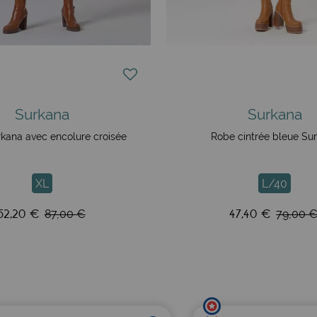
Surkana
Surkana
kana avec encolure croisée
Robe cintrée bleue Su
XL
L/40
52,20 €
47,40 €
87,00 €
79,00 