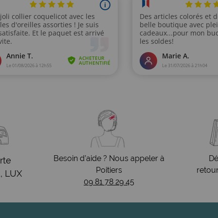
Besoin d’aide ? Nous appeler à
Dé
rte
Poitiers
retou
, LUX
09 81 78 29 45