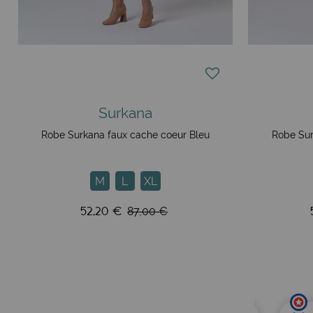
Surkana
Robe Surkana faux cache coeur Bleu
Robe Sur
M
L
XL
52,20 €
87,00 €