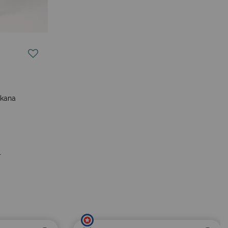
rkana
€