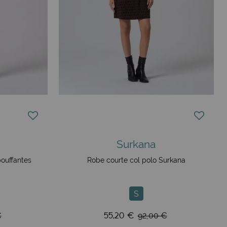
Surkana
ouffantes
Robe courte col polo Surkana
S
55,20 €
€
92,00 €