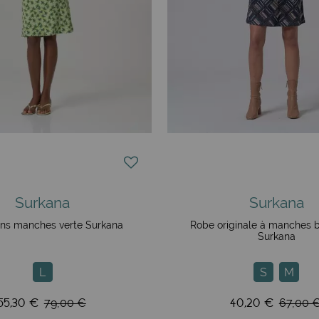
Surkana
Surkana
ns manches verte Surkana
Robe originale à manches b
Surkana
L
S
M
55,30 €
40,20 €
79,00 €
67,00 