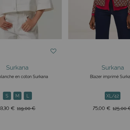
Surkana
Surkana
blanche en coton Surkana
Blazer imprimé Surk
S
M
L
XL/42
83,30 €
75,00 €
119,00 €
125,00 