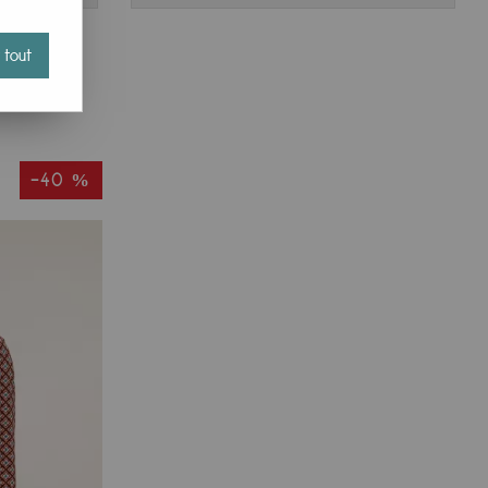
 tout
-40 %