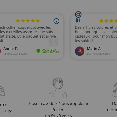
Besoin d’aide ? Nous appeler à
Dé
rte
Poitiers
retou
, LUX
09 81 78 29 45