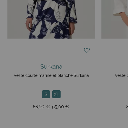
Surkana
Veste courte marine et blanche Surkana
Veste 
S
XL
66,50 €
95,00 €