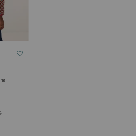
ana
€