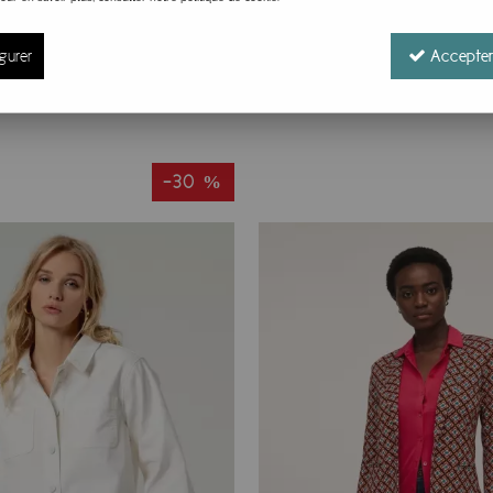
gurer
Accepter
-30 %