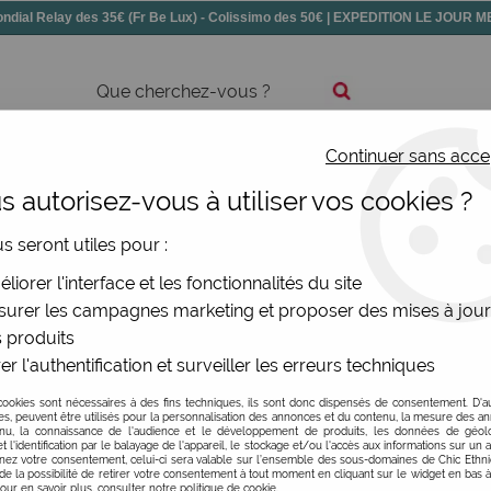
dial Relay des 35€ (Fr Be Lux) - Colissimo des 50€ | EXPEDITION LE JOUR
Continuer sans acce
ssoires
Chaussures
Bijoux
Nouv
 autorisez-vous à utiliser vos cookies ?
us seront utiles pour :
liorer l'interface et les fonctionnalités du site
urer les campagnes marketing et proposer des mises à jour
ginale
 produits
se les coupes de ses modèles, ce qui, avec les superbes imprim
er l'authentification et surveiller les erreurs techniques
 rayon et les sourires sont de la partie ! Un vrai plaisir à pa
cookies sont nécessaires à des fins techniques, ils sont donc dispensés de consentement. D'a
res, peuvent être utilisés pour la personnalisation des annonces et du contenu, la mesure des a
nu, la connaissance de l'audience et le développement de produits, les données de géoloc
t l'identification par le balayage de l'appareil, le stockage et/ou l'accès aux informations sur un a
ez votre consentement, celui-ci sera valable sur l’ensemble des sous-domaines de Chic Ethn
TAILLE
de la possibilité de retirer votre consentement à tout moment en cliquant sur le widget en bas à
Pour en savoir plus, consulter notre politique de cookie.