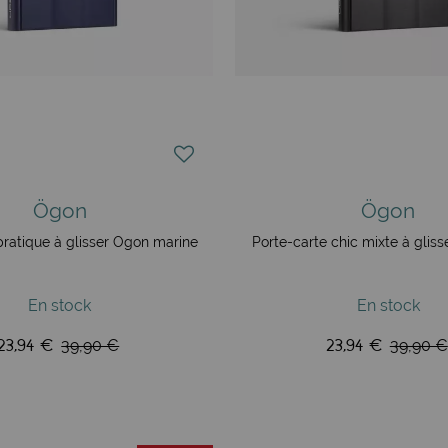
Ögon
Ögon
pratique à glisser Ögon marine
Porte-carte chic mixte à gliss
En stock
En stock
23,94 €
23,94 €
39,90 €
39,90 €