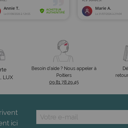
Besoin d’aide ? Nous appeler à
Dé
rte
Poitiers
retou
, LUX
09 81 78 29 45
rivent
ent ici