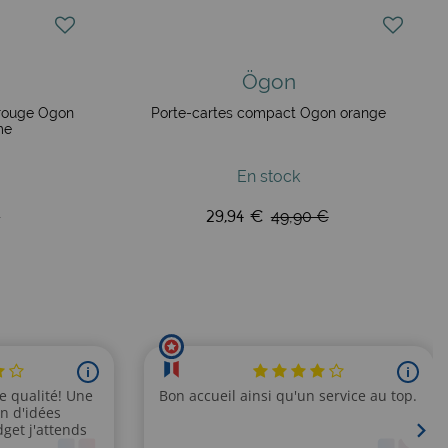
Ögon
 rouge Ögon
Porte-cartes compact Ögon orange
me
En stock
29,94 €
€
49,90 €