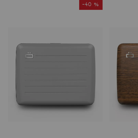
-40 %