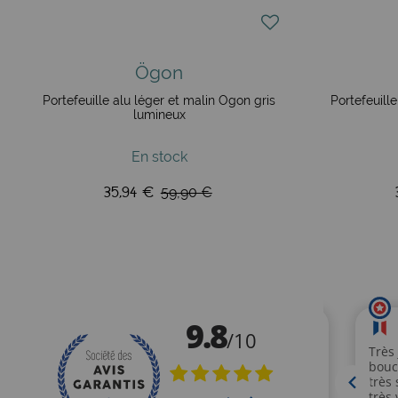
Ögon
Portefeuille alu léger et malin Ögon gris
Portefeuill
lumineux
En stock
35,94 €
59,90 €