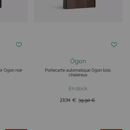
Ögon
er Ögon noir
Portecarte automatique Ögon bois
chalereux
En stock
23,94 €
39,90 €