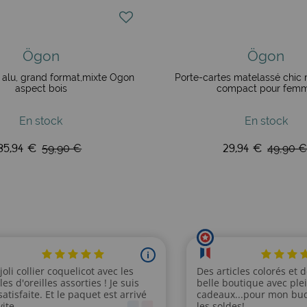
Ögon
Ögon
e alu, grand format,mixte Ögon
Porte-cartes matelassé chic
aspect bois
compact pour fem
En stock
En stock
35,94 €
29,94 €
59,90 €
49,90 