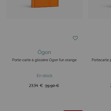
Ögon
Porte-carte à glissière Ögon fun orange
Portecarte 
En stock
23,94 €
39,90 €