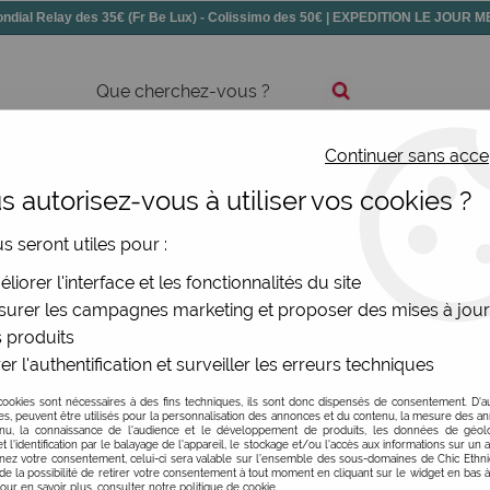
dial Relay des 35€ (Fr Be Lux) - Colissimo des 50€ | EXPEDITION LE JOUR
Continuer sans acce
ssoires
Chaussures
Bijoux
Nouv
 autorisez-vous à utiliser vos cookies ?
us seront utiles pour :
france. Boutique Poitiers
liorer l'interface et les fonctionnalités du site
urer les campagnes marketing et proposer des mises à jour
 produits
conception et la fabrication de
porte-cartes et de portefeuill
er l'authentification et surveiller les erreurs techniques
 simplicité et l'efficacité. Les boitiers sont en
aluminum recyc
e de la maroquinnerie design pour femme et pour homme. Les
cookies sont nécessaires à des fins techniques, ils sont donc dispensés de consentement. D'a
res, peuvent être utilisés pour la personnalisation des annonces et du contenu, la mesure des a
ique. La marque est basée en Normandie. Ogon Design a été f
nu, la connaissance de l'audience et le développement de produits, les données de géoloc
t l'identification par le balayage de l'appareil, le stockage et/ou l'accès aux informations sur un a
ez votre consentement, celui-ci sera valable sur l’ensemble des sous-domaines de Chic Ethn
de la possibilité de retirer votre consentement à tout moment en cliquant sur le widget en bas à
Pour en savoir plus, consulter notre politique de cookie.