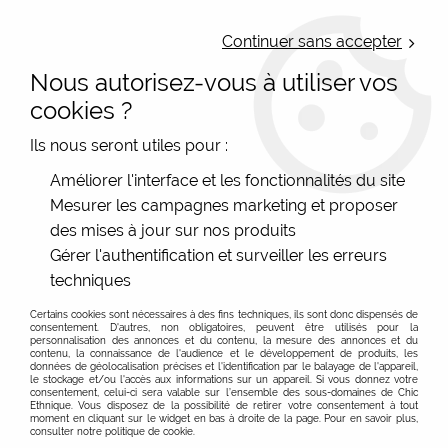
LIVRAISON OFFERTE : Mondial Relay des 35€ (Fr Be Lux) - Colissimo des
50€ | EXPEDITION LE JOUR MEME | PAIEMENT 3X ALMA
Continuer sans accepter
Nous autorisez-vous à utiliser vos
0
cookies ?
Ils nous seront utiles pour :
Accueil
>
Les marques
>
Tranquillo
>
Vestes et blousons
Améliorer l'interface et les fonctionnalités du site
Mesurer les campagnes marketing et proposer
Tranquillo vestes et blousons sur chic ethnique, vente
des mises à jour sur nos produits
en ligne éthique
Gérer l'authentification et surveiller les erreurs
techniques
Des vestes originales et éthiques, des blousons femme
originaux
Certains cookies sont nécessaires à des fins techniques, ils sont donc dispensés de
consentement. D'autres, non obligatoires, peuvent être utilisés pour la
Les vestes et les blousons Tranquillo sont solides, beaux
personnalisation des annonces et du contenu, la mesure des annonces et du
contenu, la connaissance de l'audience et le développement de produits, les
et arrètent les clientes dans le rayon, alors profitez de
données de géolocalisation précises et l'identification par le balayage de l'appareil,
le stockage et/ou l'accès aux informations sur un appareil. Si vous donnez votre
leurs couleurs fraiches. Le confort est aussi au rendez-
consentement, celui-ci sera valable sur l’ensemble des sous-domaines de Chic
Ethnique. Vous disposez de la possibilité de retirer votre consentement à tout
vous, tout comme l'éthique (base de la marque
moment en cliquant sur le widget en bas à droite de la page. Pour en savoir plus,
Allemande Tranquillo) et l'écologie avec la certification
consulter notre politique de cookie.