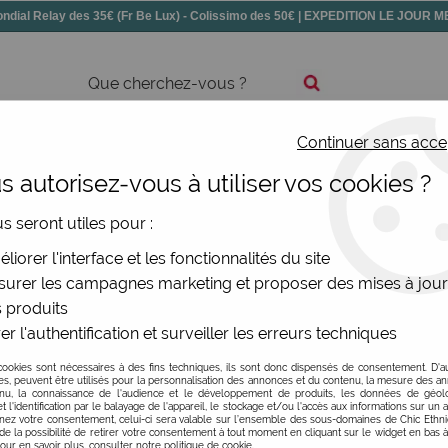
dial Relay des 35€ (Fr Be Lux) - Colissimo des 50€ | EXPEDITION LE JOUR
Continuer sans acce
ssoires
Chaussures
Bijoux
Nouv
 autorisez-vous à utiliser vos cookies ?
us seront utiles pour :
ux
liorer l'interface et les fonctionnalités du site
urer les campagnes marketing et proposer des mises à jour
 produits
er l'authentification et surveiller les erreurs techniques
TAILLE
cookies sont nécessaires à des fins techniques, ils sont donc dispensés de consentement. D'a
res, peuvent être utilisés pour la personnalisation des annonces et du contenu, la mesure des a
nu, la connaissance de l'audience et le développement de produits, les données de géoloc
t l'identification par le balayage de l'appareil, le stockage et/ou l'accès aux informations sur un a
ez votre consentement, celui-ci sera valable sur l’ensemble des sous-domaines de Chic Ethn
de la possibilité de retirer votre consentement à tout moment en cliquant sur le widget en bas à
Pour en savoir plus, consulter notre politique de cookie.