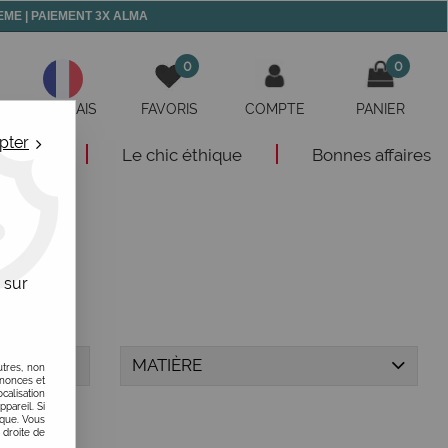
 MEME | PAIEMENT 3X ALMA
0
0
FRANÇAIS
FAVORIS
COMPTE
PANIER
pter
eautés
Le chic éthique
Bonnes affaires
 sur
MATIÈRE
utres, non
nnonces et
alisation
ppareil. Si
ique. Vous
 droite de