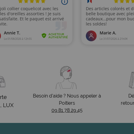
Besoin d’aide ? Nous appeler à
Dé
rte
Poitiers
retou
, LUX
09 81 78 29 45