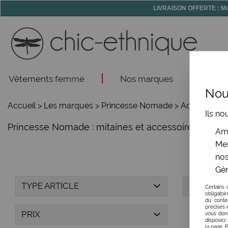
LIVRAISON OFFERTE : Mon
Vêtements femme
Nos marques
Acce
Nous
Accueil
>
Les marques
>
Princesse Nomade
>
Accessoires
Ils no
Princesse Nomade : mitaines et accessoires cadea
Amé
Mes
nos
Gér
TYPE ARTICLE
MARQUE
Certains 
obligatoi
du conte
précises e
PRIX
vous donn
disposez 
la page. 