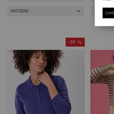
MATIÈRE
PRIX
Confi
-30 %