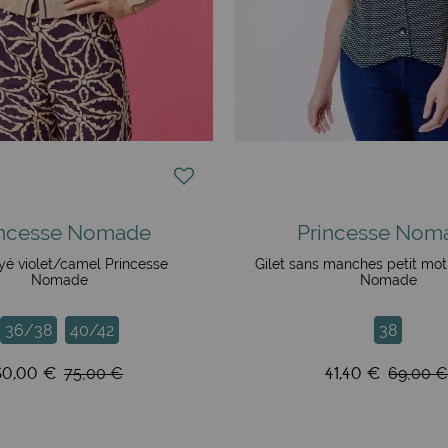
incesse Nomade
Princesse Nom
ayé violet/camel Princesse
Gilet sans manches petit mot
Nomade
Nomade
36/38
40/42
38
60,00 €
41,40 €
75,00 €
69,00 