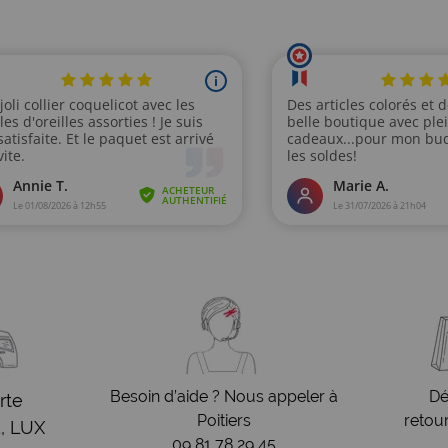
Besoin d’aide ? Nous appeler à
Dé
rte
Poitiers
retou
, LUX
09 81 78 29 45