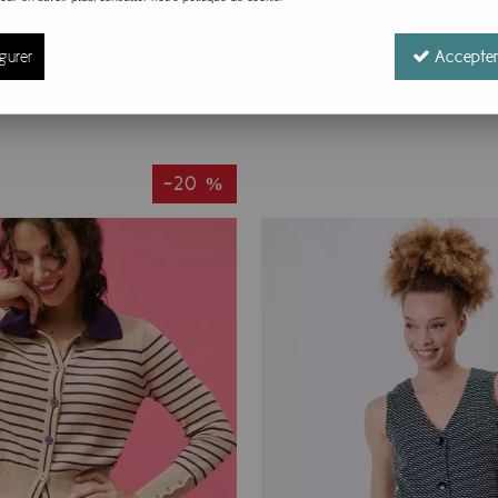
gurer
Accepter
-20 %