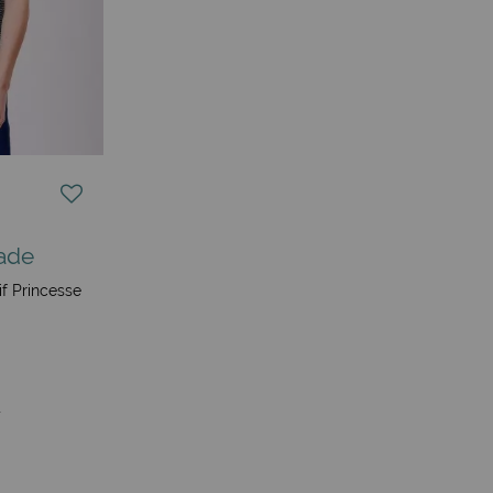
ade
if Princesse
€