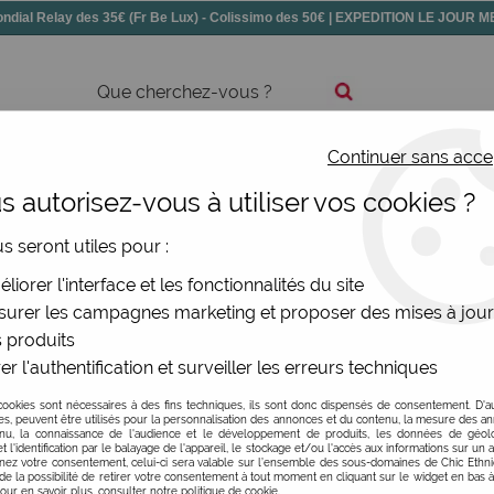
dial Relay des 35€ (Fr Be Lux) - Colissimo des 50€ | EXPEDITION LE JOUR
Continuer sans acce
ssoires
Chaussures
Bijoux
Nouv
 autorisez-vous à utiliser vos cookies ?
us seront utiles pour :
elles couleurs
liorer l'interface et les fonctionnalités du site
urer les campagnes marketing et proposer des mises à jour
 produits
tissus) unis qui finissent votre tenue de manière parfaite. 
er l'authentification et surveiller les erreurs techniques
?
cookies sont nécessaires à des fins techniques, ils sont donc dispensés de consentement. D'a
res, peuvent être utilisés pour la personnalisation des annonces et du contenu, la mesure des a
nu, la connaissance de l'audience et le développement de produits, les données de géoloc
t l'identification par le balayage de l'appareil, le stockage et/ou l'accès aux informations sur un a
ez votre consentement, celui-ci sera valable sur l’ensemble des sous-domaines de Chic Ethn
TAILLE
de la possibilité de retirer votre consentement à tout moment en cliquant sur le widget en bas à
Pour en savoir plus, consulter notre politique de cookie.