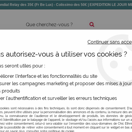
dial Relay des 35€ (Fr Be Lux) - Colissimo des 50€ | EXPEDITION LE JOUR
Continuer sans acce
ssoires
Chaussures
Bijoux
Nouv
 autorisez-vous à utiliser vos cookies ?
us seront utiles pour :
liorer l'interface et les fonctionnalités du site
urer les campagnes marketing et proposer des mises à jour
 produits
ontinue de captiver l'imagination. C'est dans cet élan rétro
er l'authentification et surveiller les erreurs techniques
cookies sont nécessaires à des fins techniques, ils sont donc dispensés de consentement. D'a
res, peuvent être utilisés pour la personnalisation des annonces et du contenu, la mesure des a
nu, la connaissance de l'audience et le développement de produits, les données de géoloc
t l'identification par le balayage de l'appareil, le stockage et/ou l'accès aux informations sur un a
ez votre consentement, celui-ci sera valable sur l’ensemble des sous-domaines de Chic Ethn
de la mode. Des silhouettes fluides des années 70 aux coup
de la possibilité de retirer votre consentement à tout moment en cliquant sur le widget en bas à
Pour en savoir plus, consulter notre politique de cookie.