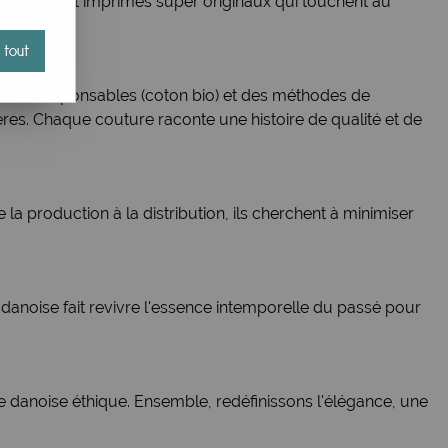
couleurs et imprimés super originaux qui touchent au
 tout
sus éco-responsables (coton bio) et des méthodes de
es. Chaque couture raconte une histoire de qualité et de
 production à la distribution, ils cherchent à minimiser
 danoise fait revivre l'essence intemporelle du passé pour
 danoise éthique. Ensemble, redéfinissons l'élégance, une