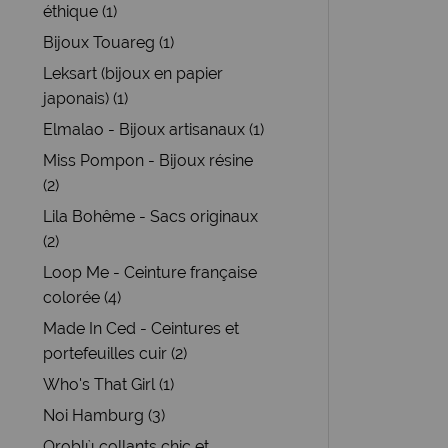
éthique (1)
Bijoux Touareg (1)
Leksart (bijoux en papier
japonais) (1)
Elmalao - Bijoux artisanaux (1)
Miss Pompon - Bijoux résine
(2)
Lila Bohême - Sacs originaux
(2)
Loop Me - Ceinture française
colorée (4)
Made In Ced - Ceintures et
portefeuilles cuir (2)
Who's That Girl (1)
Noi Hamburg (3)
Oroblù collants chic et