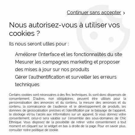
LIVRAISON OFFERTE : Mondial Relay des 35€ (Fr Be Lux) - Colissimo des
50€ | EXPEDITION LE JOUR MEME | PAIEMENT 3X ALMA
Continuer sans accepter
Nous autorisez-vous à utiliser vos
0
cookies ?
Ils nous seront utiles pour :
Accueil
>
Les marques
>
Marques diverses
>
Améliorer l'interface et les fonctionnalités du site
Naona - sac tressé coloré
Mesurer les campagnes marketing et proposer
Naona - sac tressé coloré et éthique, des sacs et
des mises à jour sur nos produits
pochettes vraiment originaux
Gérer l'authentification et surveiller les erreurs
techniques
Sac et pochette Naona tressé en papier péliculé,
bracelet manchette
Certains cookies sont nécessaires à des fins techniques, ils sont donc dispensés de
consentement. D'autres, non obligatoires, peuvent être utilisés pour la
Découvrez de beaux sacs originaux en papier upcyclé,
personnalisation des annonces et du contenu, la mesure des annonces et du
contenu, la connaissance de l'audience et le développement de produits, les
les sacs Naona sont fabriqués en commerce équitable
données de géolocalisation précises et l'identification par le balayage de l'appareil,
le stockage et/ou l'accès aux informations sur un appareil. Si vous donnez votre
et de manière artisanale dans une favelas de Rio de
consentement, celui-ci sera valable sur l’ensemble des sous-domaines de Chic
Ethnique. Vous disposez de la possibilité de retirer votre consentement à tout
Janeiro. Les femmes qui les fabriquent sont
moment en cliquant sur le widget en bas à droite de la page. Pour en savoir plus,
consulter notre politique de cookie.
indépendantes et libre dans leur activitée. La création